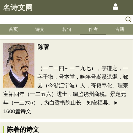
名诗文网
首页
诗文
名句
作者
古籍
陈著
（一二一四～一二九七），字谦之，一
字子微，号本堂，晚年号嵩溪遗耄，鄞
县（今浙江宁波）人，寄籍奉化。理宗
宝祐四年（一二五六）进士，调监饶州商税。景定元
年（一二六○），为白鹭书院山长，知安福县。►
1600篇诗文
陈著的诗文